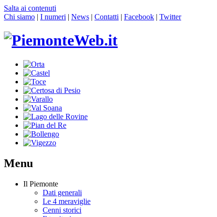
Salta ai contenuti
Chi siamo
|
I numeri
|
News
|
Contatti
|
Facebook
|
Twitter
Menu
Il Piemonte
Dati generali
Le 4 meraviglie
Cenni storici