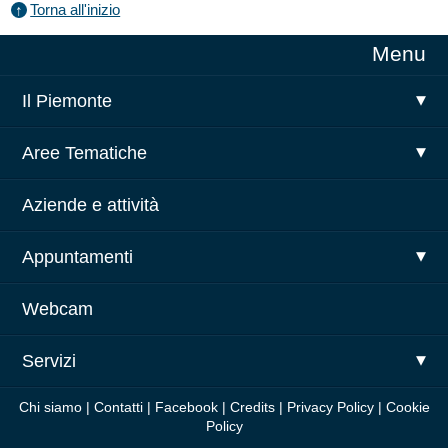
Torna all'inizio
Vai
Menu
al
menu
Il Piemonte
principale
Aree Tematiche
Aziende e attività
Appuntamenti
Webcam
Servizi
Chi siamo
|
Contatti
|
Facebook
|
Credits
|
Privacy Policy
|
Cookie
Policy