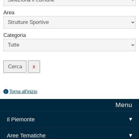
Area
Categoria
Torna all'inizio
Vai
Menu
al
menu
Il Piemonte
principale
Aree Tematiche